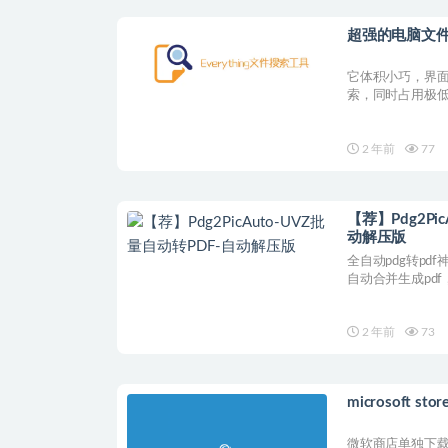
超强的电脑文件检
它体积小巧，界
索，同时占用极
化，...
2 年前
77
【荐】Pdg2Pi
动解压版
全自动pdg转p
自动合并生成pdf，一
2 年前
73
microsoft s
微软商店单独下