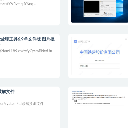
.cn/t/fYVRvmquYNnq ...
处理工具6.9单文件版 图片批
具
cloud.189.cn/t/fyQremBNzaUn
0 破解文件
rver/system/目录替换dll文件