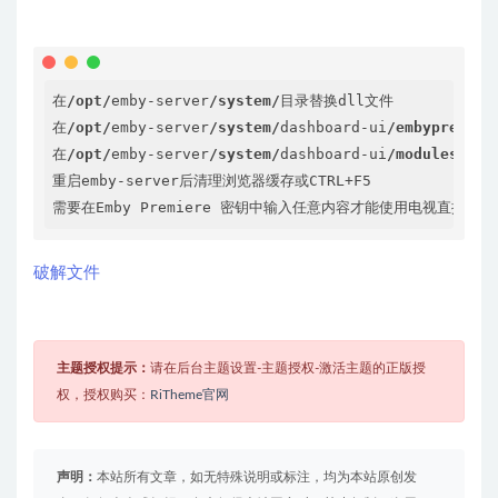
在
/opt/
emby-server
/system/
目录替换dll文件

在
/opt/
emby-server
/system/
dashboard-ui
/embypremier
在
/opt/
emby-server
/system/
dashboard-ui
/modules/
emb
重启emby-server后清理浏览器缓存或CTRL+F5

需要在Emby Premiere 密钥中输入任意内容才能使用电视直播功能
破解文件
主题授权提示：
请在后台主题设置-主题授权-激活主题的正版授
权，授权购买：
RiTheme官网
声明：
本站所有文章，如无特殊说明或标注，均为本站原创发