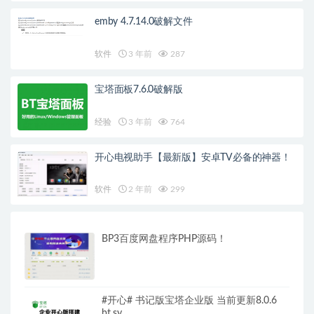
emby 4.7.14.0破解文件
软件
3 年前
287
宝塔面板7.6.0破解版
经验
3 年前
764
开心电视助手【最新版】安卓TV必备的神器！
软件
2 年前
299
BP3百度网盘程序PHP源码！
#开心# 书记版宝塔企业版 当前更新8.0.6
bt.sy