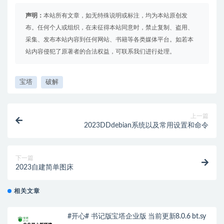
声明：
本站所有文章，如无特殊说明或标注，均为本站原创发
布。任何个人或组织，在未征得本站同意时，禁止复制、盗用、
采集、发布本站内容到任何网站、书籍等各类媒体平台。如若本
站内容侵犯了原著者的合法权益，可联系我们进行处理。
宝塔
破解
上一篇
2023DDdebian系统以及常用设置和命令
下一篇
2023自建简单图床
相关文章
#开心# 书记版宝塔企业版 当前更新8.0.6 bt.sy