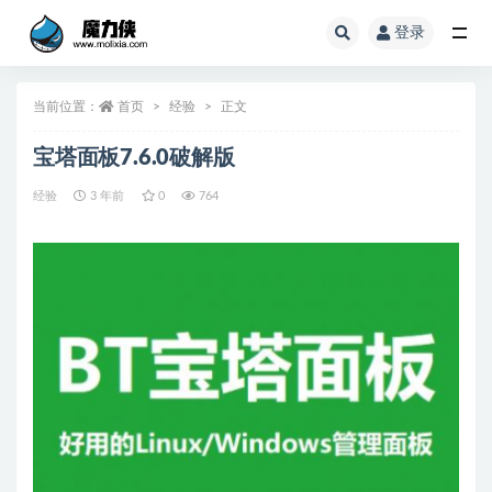
登录
全部
当前位置：
首页
经验
正文
宝塔面板7.6.0破解版
经验
3 年前
0
764