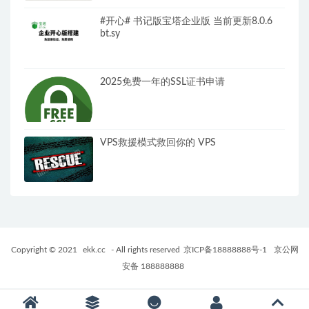
#开心# 书记版宝塔企业版 当前更新8.0.6
bt.sy
2025免费一年的SSL证书申请
VPS救援模式救回你的 VPS
Copyright © 2021
ekk.cc
- All rights reserved
京ICP备18888888号-1
京公网
安备 188888888