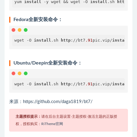
yum 
install
 -y wget && wget -O 
install
.sh 
http
://b
Fedora全新安装命令：
wget -O 
install
.sh 
http
://bt7
.91
pic.vip/
install
/in
Ubuntu/Deepin全新安装命令：
wget -O 
install
.sh 
http
://bt7
.91
pic.vip/
install
/
in
来源：
https://github.com/daga1819/bt7/
主题授权提示：
请在后台主题设置-主题授权-激活主题的正版授
权，授权购买：
RiTheme官网