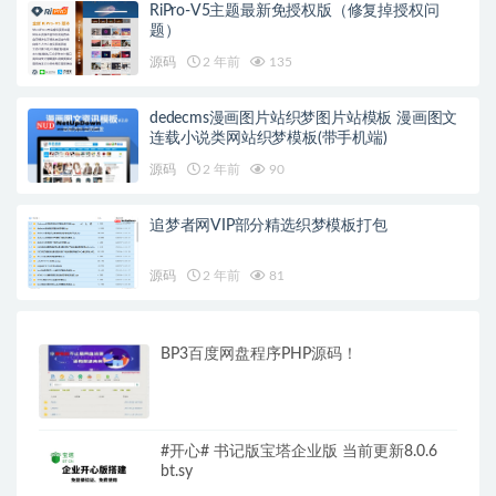
RiPro-V5主题最新免授权版（修复掉授权问
题）
源码
2 年前
135
dedecms漫画图片站织梦图片站模板 漫画图文
连载小说类网站织梦模板(带手机端)
源码
2 年前
90
追梦者网VIP部分精选织梦模板打包
源码
2 年前
81
BP3百度网盘程序PHP源码！
#开心# 书记版宝塔企业版 当前更新8.0.6
bt.sy