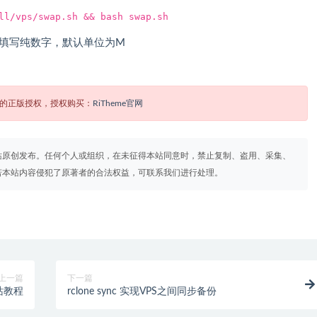
ll/vps/swap.sh && bash swap.sh
候填写纯数字，默认单位为M
题的正版授权，授权购买：
RiTheme官网
站原创发布。任何个人或组织，在未征得本站同意时，禁止复制、盗用、采集、
若本站内容侵犯了原著者的合法权益，可联系我们进行处理。
上一篇
下一篇
站教程
rclone sync 实现VPS之间同步备份