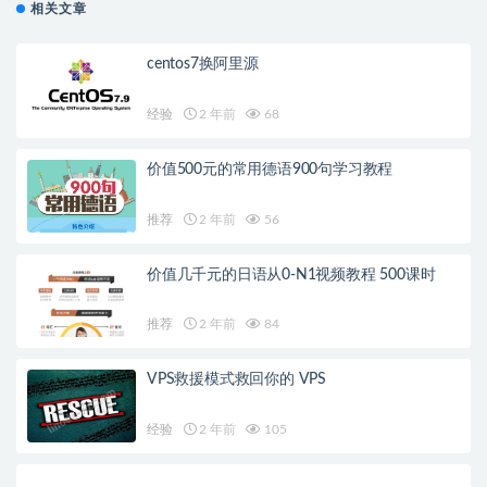
相关文章
centos7换阿里源
经验
2 年前
68
价值500元的常用德语900句学习教程
推荐
2 年前
56
价值几千元的日语从0-N1视频教程 500课时
推荐
2 年前
84
VPS救援模式救回你的 VPS
经验
2 年前
105