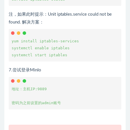
注，如果此时提示：Unit iptables.service could not be
found. 解决方案：
yum install iptables-services

systemctl enable iptables

7.尝试登录MinIo
地址：主机IP:9889
