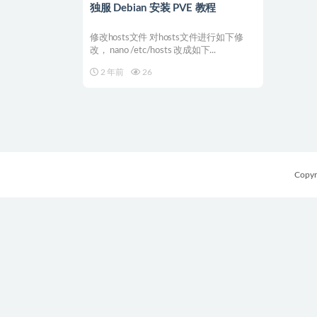
独服 Debian 安装 PVE 教程
修改hosts文件 对hosts文件进行如下修
改， nano /etc/hosts 改成如下...
2 年前
26
Copyr