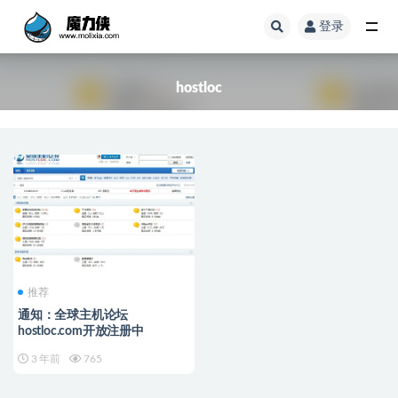
登录
全部
hostloc
推荐
通知：全球主机论坛
hostloc.com开放注册中
3 年前
765