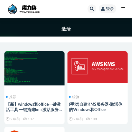
登录
全部
激活
推荐
经验
【新】windows和office一键激
(手动)自建KMS服务器-激活你
活工具 一键搭建kms激活服务端
的Windows和Office
和Windows客户端一键激活脚
2 年前
107
2 年前
108
本