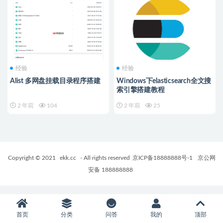
经验
经验
Alist 多网盘挂载目录程序搭建
Windows下elasticsearch全文搜
索引擎搭建教程
2 年前
104
2 年前
25
Copyright © 2021
ekk.cc
- All rights reserved
京ICP备18888888号-1
京公网
安备 188888888
首页
分类
问答
我的
顶部