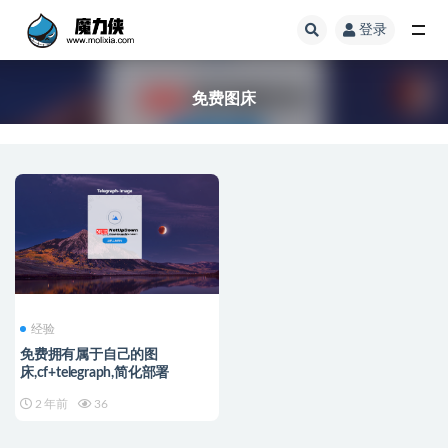
登录
全部
免费图床
经验
免费拥有属于自己的图
床,cf+telegraph,简化部署
2 年前
36